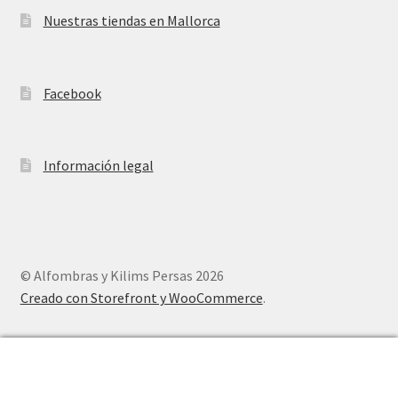
Nuestras tiendas en Mallorca
Facebook
Información legal
© Alfombras y Kilims Persas 2026
Creado con Storefront y WooCommerce
.
0
Buscar
Buscar