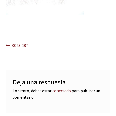
Navegación
Anterior:
K023-107
de
entradas
Deja una respuesta
Lo siento, debes estar
conectado
para publicar un
comentario.