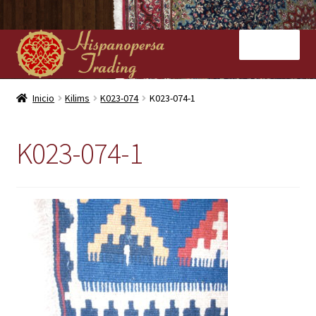
Ir
Ir
Menú
a
al
la
contenido
navegación
Inicio
Inicio
Kilims
K023-074
K023-074-1
Nuestras tiendas
K023-074-1
Alfombras
Kilims
Contacto