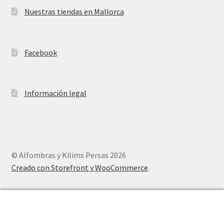
Nuestras tiendas en Mallorca
Facebook
Información legal
© Alfombras y Kilims Persas 2026
Creado con Storefront y WooCommerce
.
0
Buscar
Buscar