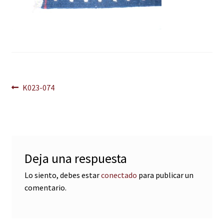
Navegación
Anterior:
K023-074
de
entradas
Deja una respuesta
Lo siento, debes estar
conectado
para publicar un
comentario.