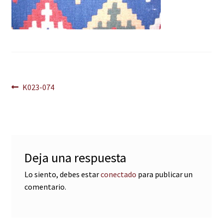
Navegación
Anterior:
K023-074
de
entradas
Deja una respuesta
Lo siento, debes estar
conectado
para publicar un
comentario.