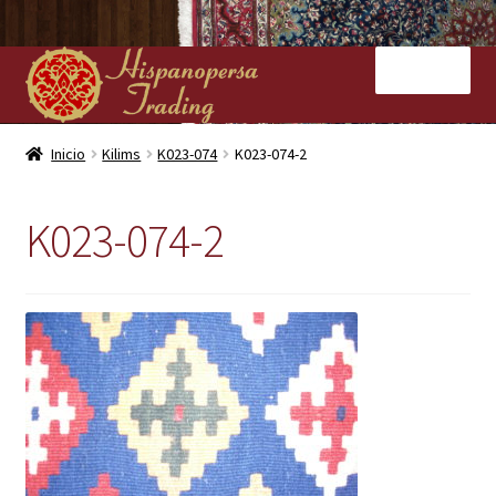
Ir
Ir
Menú
a
al
la
contenido
navegación
Inicio
Inicio
Kilims
K023-074
K023-074-2
Nuestras tiendas
K023-074-2
Alfombras
Kilims
Contacto