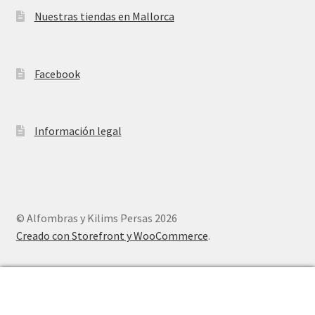
Nuestras tiendas en Mallorca
Facebook
Información legal
© Alfombras y Kilims Persas 2026
Creado con Storefront y WooCommerce
.
0
Buscar
Buscar