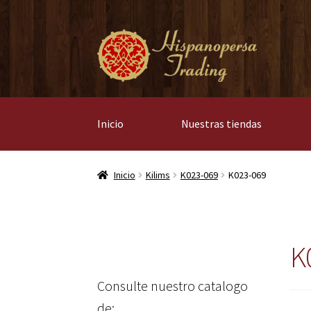
Ir
Ir
a
al
la
contenido
navegación
Inicio
Nuestras tiendas
Inicio
Kilims
K023-069
K023-069
K
Consulte nuestro catalogo
de: