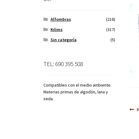
Alfombras
(216)
Kilims
(317)
Sin categoría
(5)
TEL: 690 395 508
Compatibles con el medio ambiente.
Materias primas de algodón, lana y
seda.
Na
A
d
en