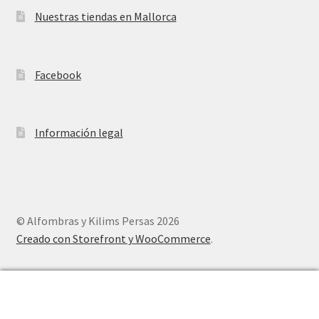
Nuestras tiendas en Mallorca
Facebook
Información legal
© Alfombras y Kilims Persas 2026
Creado con Storefront y WooCommerce
.
0
Buscar
Buscar