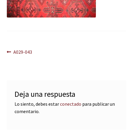
Navegación
Anterior:
A029-043
de
entradas
Deja una respuesta
Lo siento, debes estar
conectado
para publicar un
comentario.