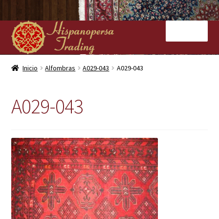
Ir
Ir
Menú
a
al
la
contenido
navegación
Inicio
Inicio
Alfombras
A029-043
A029-043
Nuestras tiendas
A029-043
Alfombras
Kilims
Contacto