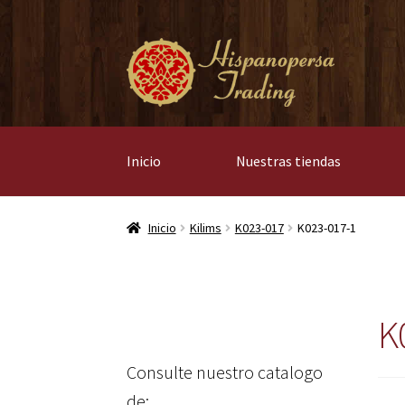
Ir
Ir
a
al
la
contenido
navegación
Inicio
Nuestras tiendas
Inicio
Kilims
K023-017
K023-017-1
K
Consulte nuestro catalogo
de: