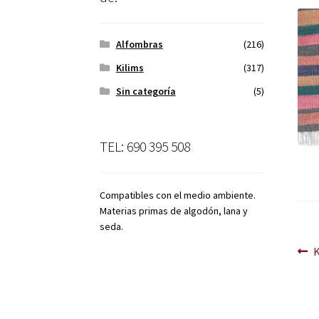
Alfombras
(216)
Kilims
(317)
Sin categoría
(5)
TEL: 690 395 508
Compatibles con el medio ambiente.
Materias primas de algodón, lana y
seda.
Na
A
d
en