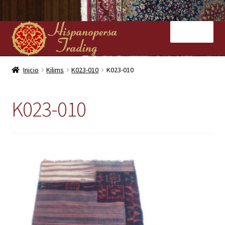
Ir
Ir
Menú
a
al
la
contenido
navegación
Inicio
Inicio
Kilims
K023-010
K023-010
Nuestras tiendas
K023-010
Alfombras
Kilims
Contacto