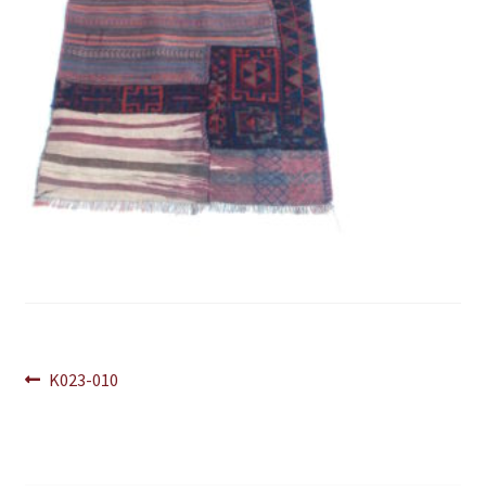
Navegación
Anterior:
K023-010
de
entradas