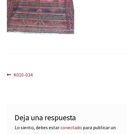
Navegación
Anterior:
K010-034
de
entradas
Deja una respuesta
Lo siento, debes estar
conectado
para publicar un