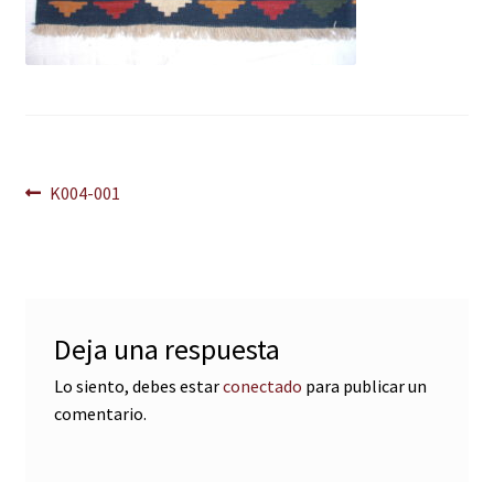
Navegación
Anterior:
K004-001
de
entradas
Deja una respuesta
Lo siento, debes estar
conectado
para publicar un
comentario.