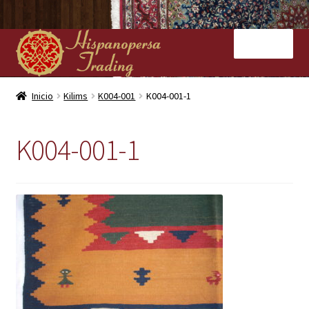
Ir
Ir
Menú
a
al
la
contenido
navegación
Inicio
Inicio
Kilims
K004-001
K004-001-1
Nuestras tiendas
K004-001-1
Alfombras
Kilims
Contacto