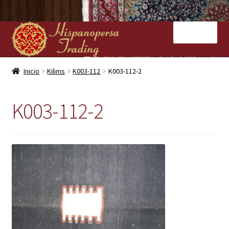
Ir
Ir
Menú
a
al
la
contenido
navegación
Inicio
Inicio
Kilims
K003-112
K003-112-2
Nuestras tiendas
K003-112-2
Alfombras
Kilims
Contacto