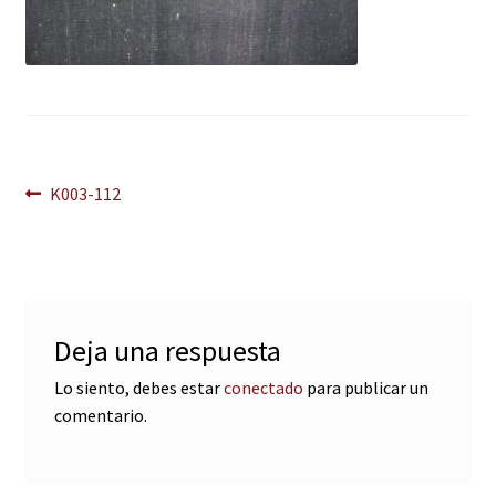
Navegación
Anterior:
K003-112
de
entradas
Deja una respuesta
Lo siento, debes estar
conectado
para publicar un
comentario.