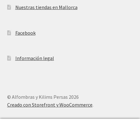
Nuestras tiendas en Mallorca
Facebook
Información legal
© Alfombras y Kilims Persas 2026
Creado con Storefront y WooCommerce
.
0
Buscar
Buscar