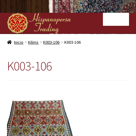
Ir
Ir
Menú
a
al
la
contenido
navegación
Inicio
Inicio
Kilims
K003-106
K003-106
Nuestras tiendas
K003-106
Alfombras
Kilims
Contacto