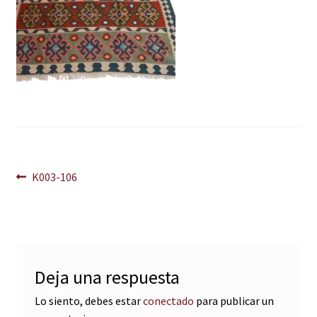
Navegación
Anterior:
K003-106
de
entradas
Deja una respuesta
Lo siento, debes estar
conectado
para publicar un