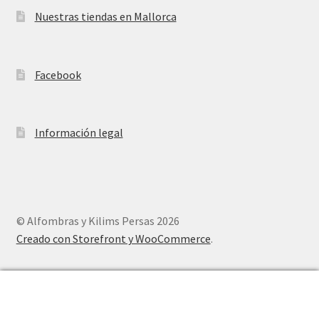
Nuestras tiendas en Mallorca
Facebook
Información legal
© Alfombras y Kilims Persas 2026
Creado con Storefront y WooCommerce
.
0
Buscar
Buscar