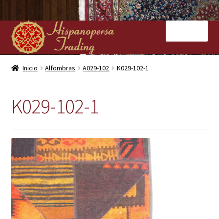
Ir
Ir
Menú
a
al
la
contenido
navegación
Inicio
Inicio
Alfombras
A029-102
K029-102-1
Nuestras tiendas
K029-102-1
Alfombras
Kilims
Contacto