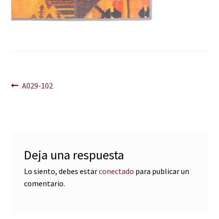
Navegación
Anterior:
A029-102
de
entradas
Deja una respuesta
Lo siento, debes estar
conectado
para publicar un
comentario.