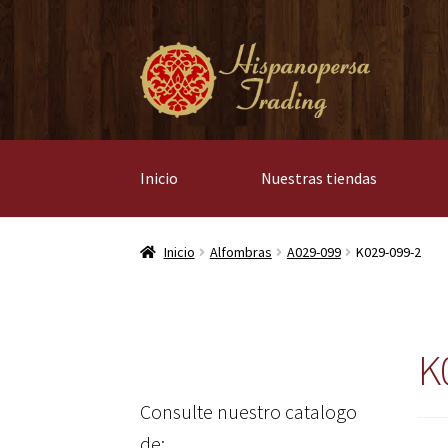
Ir
Ir
a
al
la
contenido
navegación
Inicio
Nuestras tiendas
Inicio
Alfombras
A029-099
K029-099-2
K
Consulte nuestro catalogo
de: