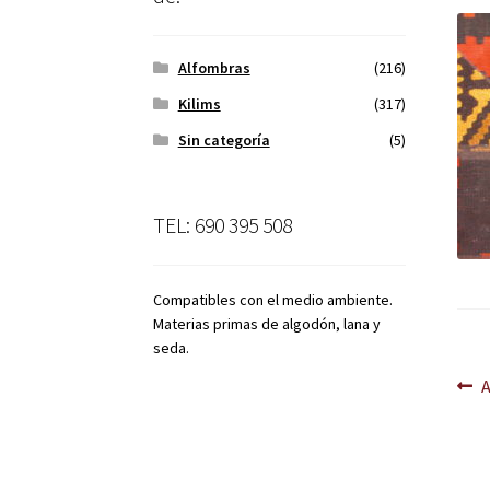
Alfombras
(216)
Kilims
(317)
Sin categoría
(5)
TEL: 690 395 508
Compatibles con el medio ambiente.
Materias primas de algodón, lana y
seda.
Na
A
d
en