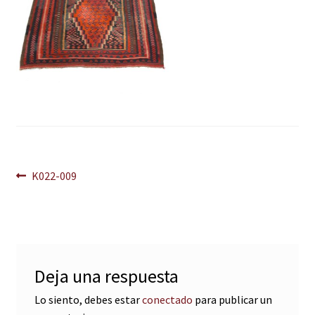
Navegación
Anterior:
K022-009
de
entradas
Deja una respuesta
Lo siento, debes estar
conectado
para publicar un