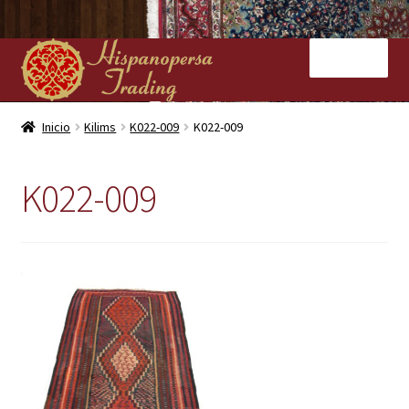
Ir
Ir
Menú
a
al
la
contenido
navegación
Inicio
Inicio
Kilims
K022-009
K022-009
Nuestras tiendas
K022-009
Alfombras
Kilims
Contacto