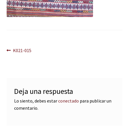
Navegación
Anterior:
K021-015
de
entradas
Deja una respuesta
Lo siento, debes estar
conectado
para publicar un
comentario.