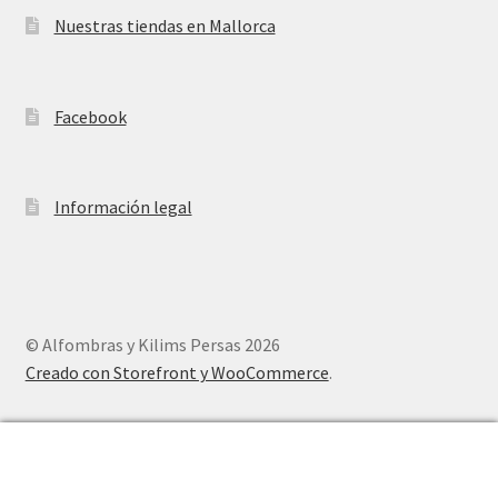
Nuestras tiendas en Mallorca
Facebook
Información legal
© Alfombras y Kilims Persas 2026
Creado con Storefront y WooCommerce
.
0
Buscar
Buscar