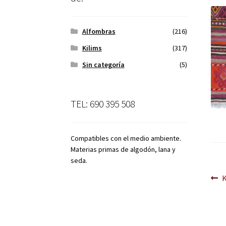
Alfombras
(216)
Kilims
(317)
Sin categoría
(5)
TEL: 690 395 508
Compatibles con el medio ambiente.
Materias primas de algodón, lana y
seda.
Na
A
d
en