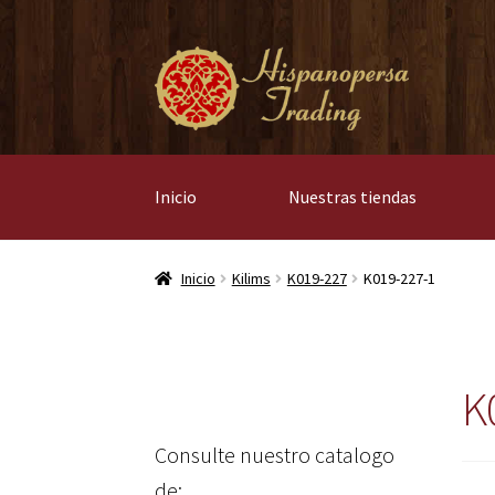
Ir
Ir
a
al
la
contenido
navegación
Inicio
Nuestras tiendas
Inicio
Kilims
K019-227
K019-227-1
K
Consulte nuestro catalogo
de: