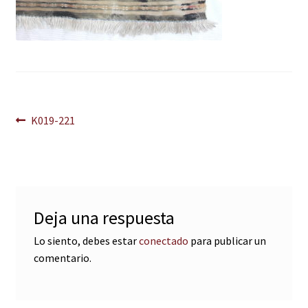
Navegación
Anterior:
K019-221
de
entradas
Deja una respuesta
Lo siento, debes estar
conectado
para publicar un
comentario.