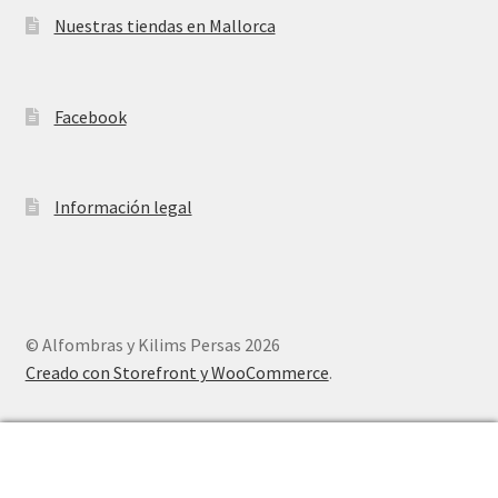
Nuestras tiendas en Mallorca
Facebook
Información legal
© Alfombras y Kilims Persas 2026
Creado con Storefront y WooCommerce
.
0
Buscar
Buscar