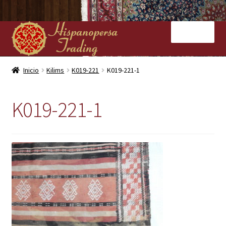
Ir
Ir
Menú
a
al
la
contenido
navegación
Inicio
Inicio
Kilims
K019-221
K019-221-1
Nuestras tiendas
K019-221-1
Alfombras
Kilims
Contacto