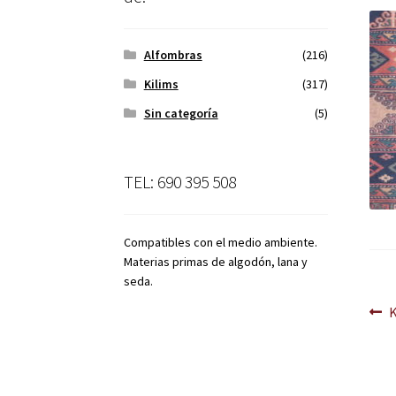
Alfombras
(216)
Kilims
(317)
Sin categoría
(5)
TEL: 690 395 508
Compatibles con el medio ambiente.
Materias primas de algodón, lana y
seda.
Na
A
d
en