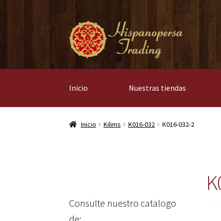
Ir
Ir
a
al
la
contenido
navegación
Inicio
Nuestras tiendas
Inicio
Kilims
K016-032
K016-032-2
K
Consulte nuestro catalogo
de: