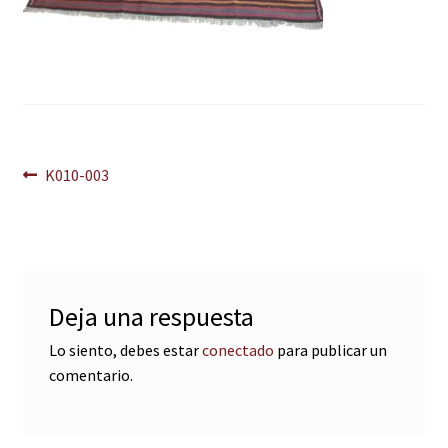
Navegación
Anterior:
K010-003
de
entradas
Deja una respuesta
Lo siento, debes estar
conectado
para publicar un
comentario.