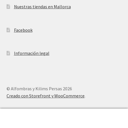
Nuestras tiendas en Mallorca
Facebook
Información legal
© Alfombras y Kilims Persas 2026
Creado con Storefront y WooCommerce
.
0
Buscar
Buscar