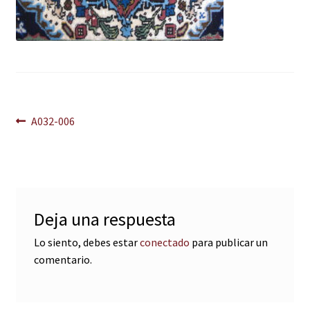
Navegación
Anterior:
A032-006
de
entradas
Deja una respuesta
Lo siento, debes estar
conectado
para publicar un
comentario.