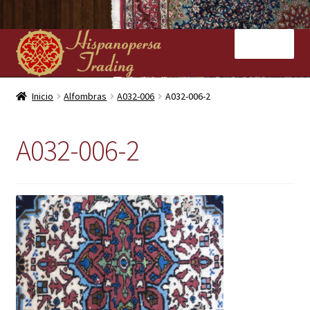
Ir
Ir
Menú
a
al
la
contenido
navegación
Inicio
Inicio
Alfombras
A032-006
A032-006-2
Nuestras tiendas
A032-006-2
Alfombras
Kilims
Contacto