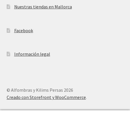
Nuestras tiendas en Mallorca
Facebook
Información legal
© Alfombras y Kilims Persas 2026
Creado con Storefront y WooCommerce
.
0
Buscar
Buscar