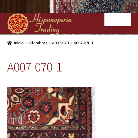
Ir
Ir
Menú
a
al
la
contenido
navegación
Inicio
Inicio
Alfombras
A007-070
A007-070-1
Nuestras tiendas
A007-070-1
Alfombras
Kilims
Contacto