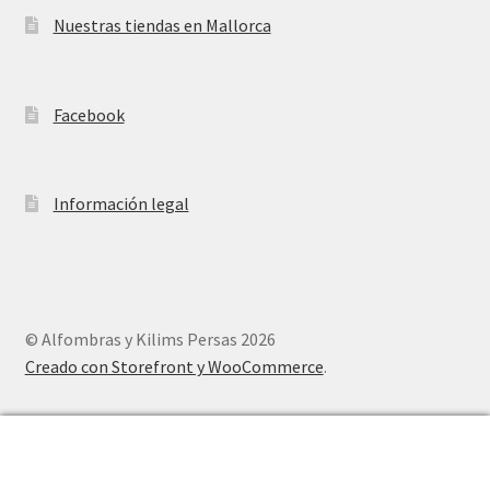
Nuestras tiendas en Mallorca
Facebook
Información legal
© Alfombras y Kilims Persas 2026
Creado con Storefront y WooCommerce
.
0
Buscar
Buscar