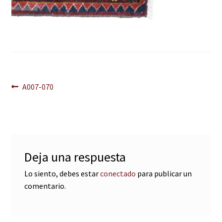
Navegación
Anterior:
A007-070
de
entradas
Deja una respuesta
Lo siento, debes estar
conectado
para publicar un
comentario.