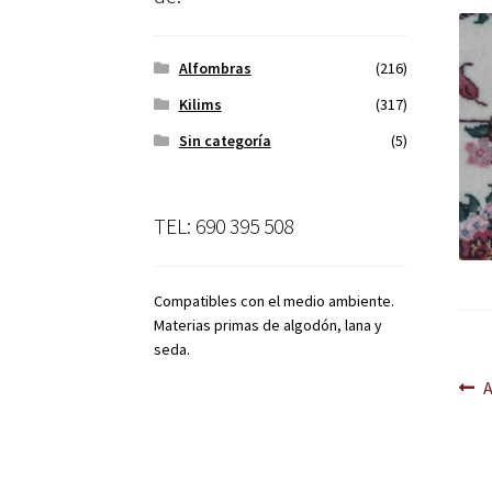
Alfombras
(216)
Kilims
(317)
Sin categoría
(5)
TEL: 690 395 508
Compatibles con el medio ambiente.
Materias primas de algodón, lana y
seda.
Na
A
d
en