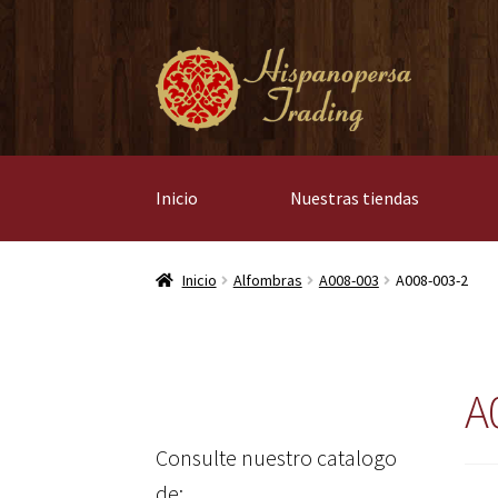
Ir
Ir
a
al
la
contenido
navegación
Inicio
Nuestras tiendas
Inicio
Alfombras
A008-003
A008-003-2
A
Consulte nuestro catalogo
de: