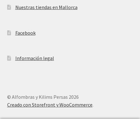
Nuestras tiendas en Mallorca
Facebook
Información legal
© Alfombras y Kilims Persas 2026
Creado con Storefront y WooCommerce
.
0
Buscar
Buscar