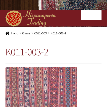
Ir
Ir
Menú
a
al
la
contenido
navegación
Inicio
Inicio
Kilims
K011-003
K011-003-2
Nuestras tiendas
K011-003-2
Alfombras
Kilims
Contacto