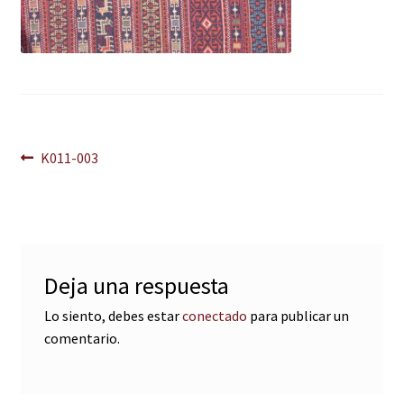
Navegación
Anterior:
K011-003
de
entradas
Deja una respuesta
Lo siento, debes estar
conectado
para publicar un
comentario.