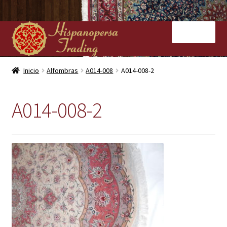
Ir
Ir
Menú
a
al
la
contenido
navegación
Inicio
Inicio
Alfombras
A014-008
A014-008-2
Nuestras tiendas
A014-008-2
Alfombras
Kilims
Contacto