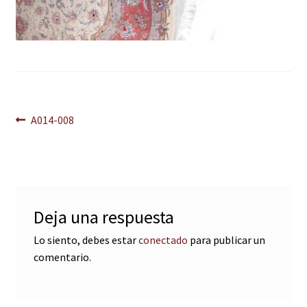
Navegación
Anterior:
A014-008
de
entradas
Deja una respuesta
Lo siento, debes estar
conectado
para publicar un
comentario.