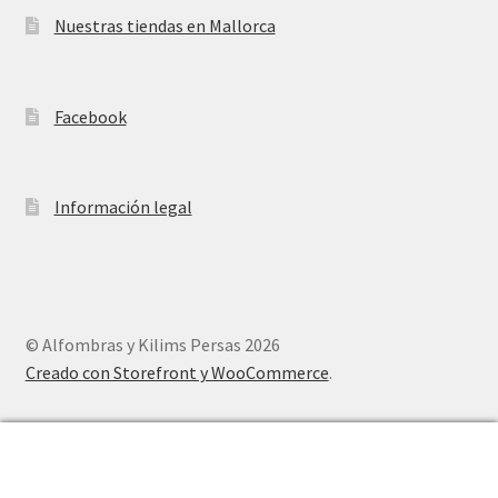
Nuestras tiendas en Mallorca
Facebook
Información legal
© Alfombras y Kilims Persas 2026
Creado con Storefront y WooCommerce
.
0
Buscar
Buscar