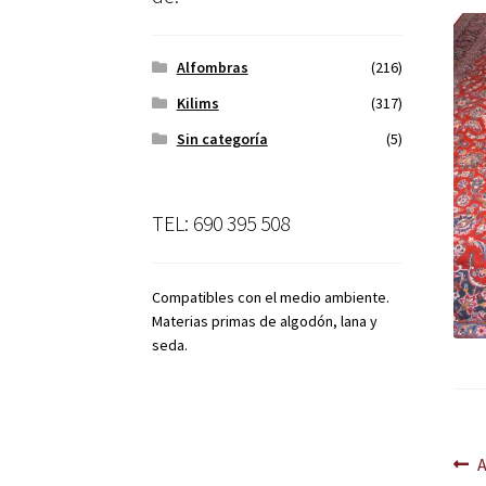
Alfombras
(216)
Kilims
(317)
Sin categoría
(5)
TEL: 690 395 508
Compatibles con el medio ambiente.
Materias primas de algodón, lana y
seda.
Na
A