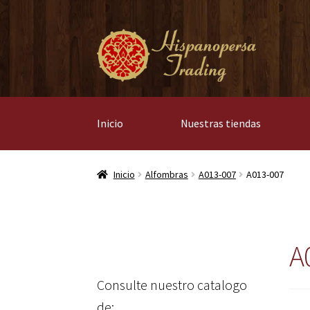
Ir
Ir
a
al
la
contenido
navegación
Inicio
Nuestras tiendas
Inicio
Alfombras
A013-007
A013-007
A
Consulte nuestro catalogo
de: