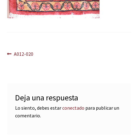
Navegación
Anterior:
A012-020
de
entradas
Deja una respuesta
Lo siento, debes estar
conectado
para publicar un
comentario.