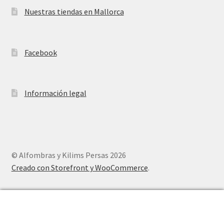
Nuestras tiendas en Mallorca
Facebook
Información legal
© Alfombras y Kilims Persas 2026
Creado con Storefront y WooCommerce
.
0
Buscar
Buscar