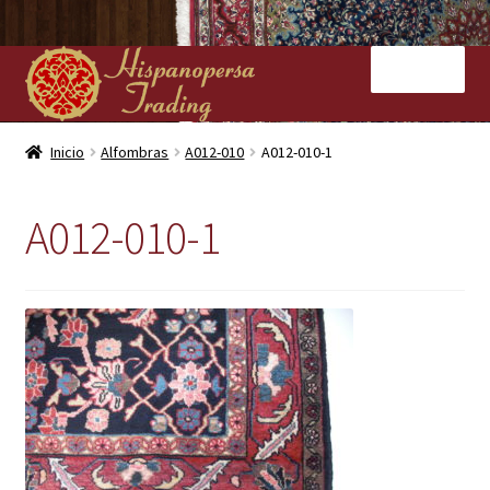
Ir
Ir
Menú
a
al
la
contenido
navegación
Inicio
Inicio
Alfombras
A012-010
A012-010-1
Nuestras tiendas
A012-010-1
Alfombras
Kilims
Contacto