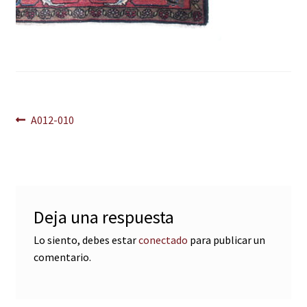
Navegación
Anterior:
A012-010
de
entradas
Deja una respuesta
Lo siento, debes estar
conectado
para publicar un
comentario.