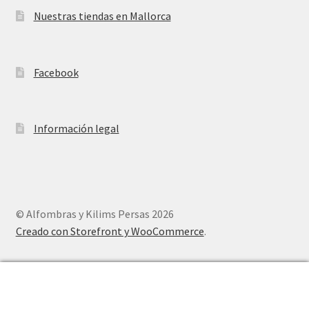
Nuestras tiendas en Mallorca
Facebook
Información legal
© Alfombras y Kilims Persas 2026
Creado con Storefront y WooCommerce
.
0
Buscar
Buscar