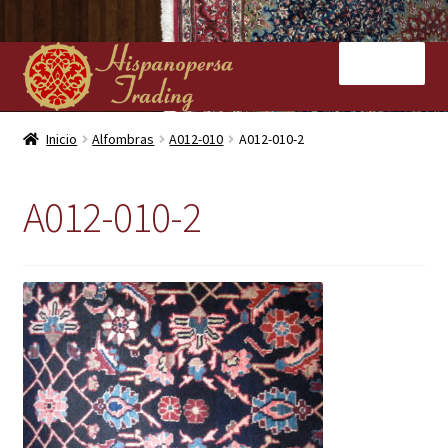
Ir
Ir
Menú
a
al
la
contenido
navegación
Inicio
Inicio
Alfombras
A012-010
A012-010-2
Nuestras tiendas
A012-010-2
Alfombras
Kilims
Contacto