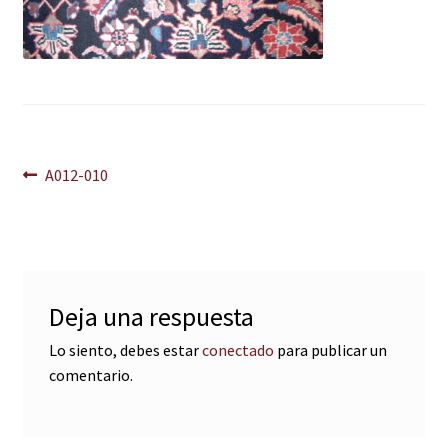
Navegación
Anterior:
A012-010
de
entradas
Deja una respuesta
Lo siento, debes estar
conectado
para publicar un
comentario.