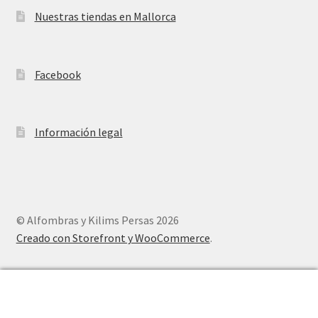
Nuestras tiendas en Mallorca
Facebook
Información legal
© Alfombras y Kilims Persas 2026
Creado con Storefront y WooCommerce
.
0
Buscar
Buscar