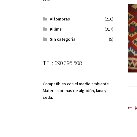
Alfombras
(216)
Kilims
(317)
Sin categoría
(5)
TEL: 690 395 508
Compatibles con el medio ambiente.
Materias primas de algodón, lana y
seda.
Na
A
d
en