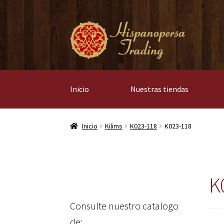
Ir
Ir
a
al
la
contenido
navegación
Inicio
Nuestras tiendas
Inicio
Kilims
K023-118
K023-118
K
Consulte nuestro catalogo
de: