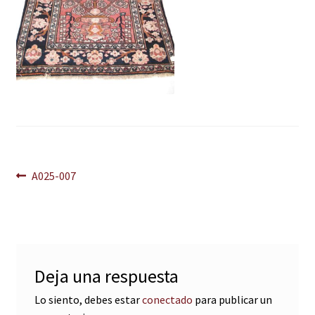
Navegación
Anterior:
A025-007
de
entradas
Deja una respuesta
Lo siento, debes estar
conectado
para publicar un