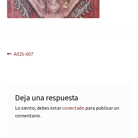
Navegación
Anterior:
A025-007
de
entradas
Deja una respuesta
Lo siento, debes estar
conectado
para publicar un
comentario.