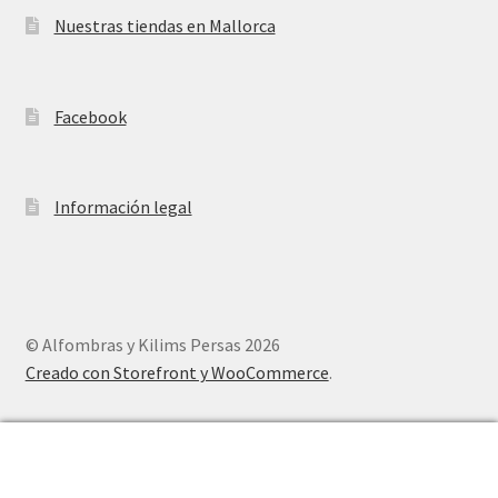
Nuestras tiendas en Mallorca
Facebook
Información legal
© Alfombras y Kilims Persas 2026
Creado con Storefront y WooCommerce
.
0
Buscar
Buscar