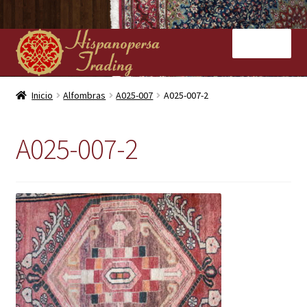
Ir
Ir
Menú
a
al
la
contenido
navegación
Inicio
Inicio
Alfombras
A025-007
A025-007-2
Nuestras tiendas
A025-007-2
Alfombras
Kilims
Contacto