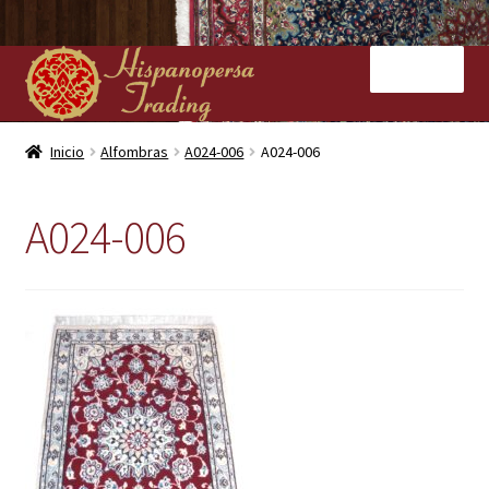
Ir
Ir
Menú
a
al
la
contenido
navegación
Inicio
Inicio
Alfombras
A024-006
A024-006
Nuestras tiendas
A024-006
Alfombras
Kilims
Contacto