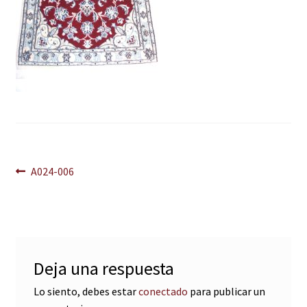
Navegación
Anterior:
A024-006
de
entradas
Deja una respuesta
Lo siento, debes estar
conectado
para publicar un