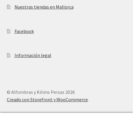
Nuestras tiendas en Mallorca
Facebook
Información legal
© Alfombras y Kilims Persas 2026
Creado con Storefront y WooCommerce
.
0
Buscar
Buscar