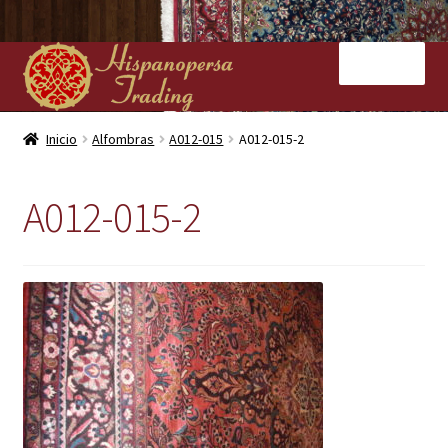
Ir
Ir
Menú
a
al
la
contenido
navegación
Inicio
Inicio
Alfombras
A012-015
A012-015-2
Nuestras tiendas
A012-015-2
Alfombras
Kilims
Contacto