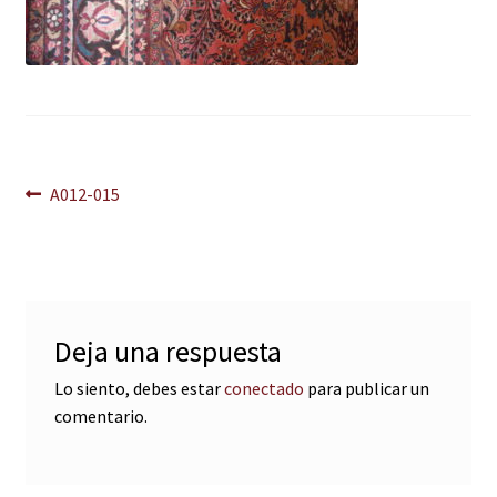
Navegación
Anterior:
A012-015
de
entradas
Deja una respuesta
Lo siento, debes estar
conectado
para publicar un
comentario.