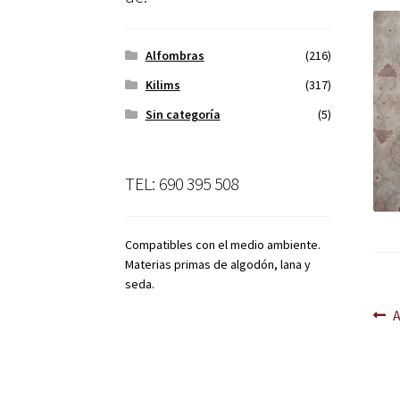
Alfombras
(216)
Kilims
(317)
Sin categoría
(5)
TEL: 690 395 508
Compatibles con el medio ambiente.
Materias primas de algodón, lana y
seda.
Na
A
d
en