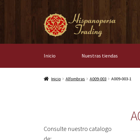
Ir
Ir
a
al
la
contenido
navegación
Inicio
Nuestras tiendas
Inicio
Alfombras
A009-003
A009-003-1
A
Consulte nuestro catalogo
de: