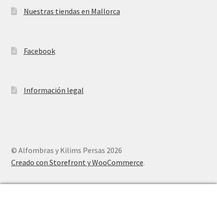
Nuestras tiendas en Mallorca
Facebook
Información legal
© Alfombras y Kilims Persas 2026
Creado con Storefront y WooCommerce
.
0
Buscar
Buscar