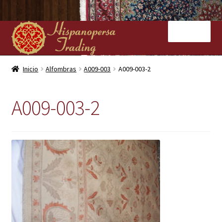
Ir
Ir
Menú
a
al
la
contenido
navegación
Inicio
Inicio
Alfombras
A009-003
A009-003-2
Nuestras tiendas
A009-003-2
Alfombras
Kilims
Contacto