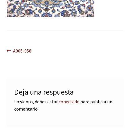
Navegación
Anterior:
A006-058
de
entradas
Deja una respuesta
Lo siento, debes estar
conectado
para publicar un
comentario.