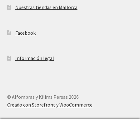
Nuestras tiendas en Mallorca
Facebook
Información legal
© Alfombras y Kilims Persas 2026
Creado con Storefront y WooCommerce
.
0
Buscar
Buscar