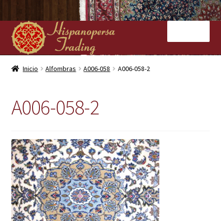
Ir
Ir
Menú
a
al
la
contenido
navegación
Inicio
Inicio
Alfombras
A006-058
A006-058-2
Nuestras tiendas
A006-058-2
Alfombras
Kilims
Contacto