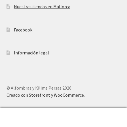
Nuestras tiendas en Mallorca
Facebook
Información legal
© Alfombras y Kilims Persas 2026
Creado con Storefront y WooCommerce
.
0
Buscar
Buscar