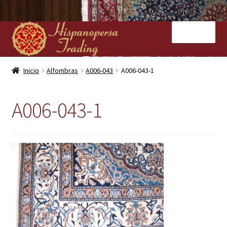
Ir
Ir
Menú
a
al
la
contenido
navegación
Inicio
Inicio
Alfombras
A006-043
A006-043-1
Nuestras tiendas
A006-043-1
Alfombras
Kilims
Contacto