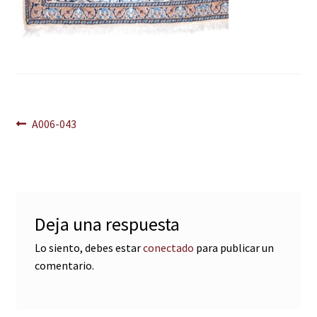
Navegación
Anterior:
A006-043
de
entradas
Deja una respuesta
Lo siento, debes estar
conectado
para publicar un
comentario.