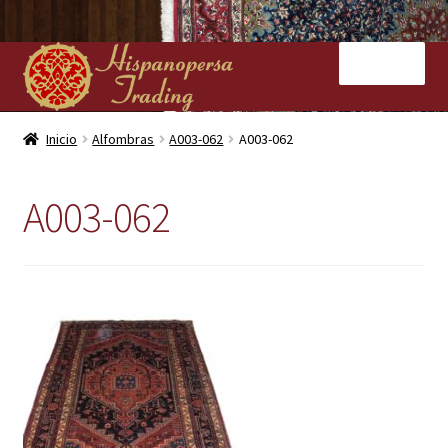
Ir
Ir
Menú
a
al
la
contenido
navegación
Inicio
Inicio
Alfombras
A003-062
A003-062
Nuestras tiendas
A003-062
Alfombras
Kilims
Contacto