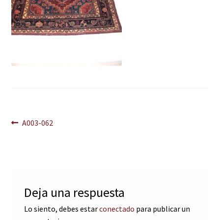
Navegación
Anterior:
A003-062
de
entradas
Deja una respuesta
Lo siento, debes estar
conectado
para publicar un