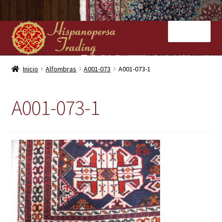
Ir
Ir
Menú
a
al
la
contenido
navegación
Inicio
Inicio
Alfombras
A001-073
A001-073-1
Nuestras tiendas
A001-073-1
Alfombras
Kilims
Contacto