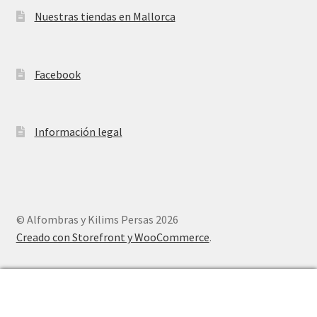
Nuestras tiendas en Mallorca
Facebook
Información legal
© Alfombras y Kilims Persas 2026
Creado con Storefront y WooCommerce
.
0
Buscar
Buscar