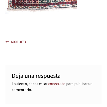
Navegación
Anterior:
A001-073
de
entradas
Deja una respuesta
Lo siento, debes estar
conectado
para publicar un
comentario.