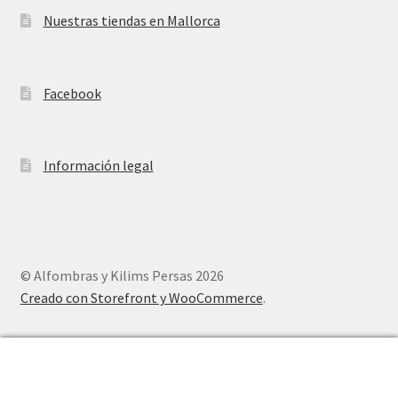
Nuestras tiendas en Mallorca
Facebook
Información legal
© Alfombras y Kilims Persas 2026
Creado con Storefront y WooCommerce
.
0
Buscar
Buscar