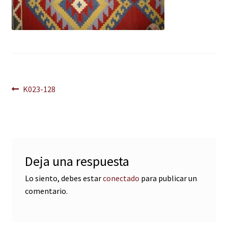
Navegación
Anterior:
K023-128
de
entradas
Deja una respuesta
Lo siento, debes estar
conectado
para publicar un
comentario.