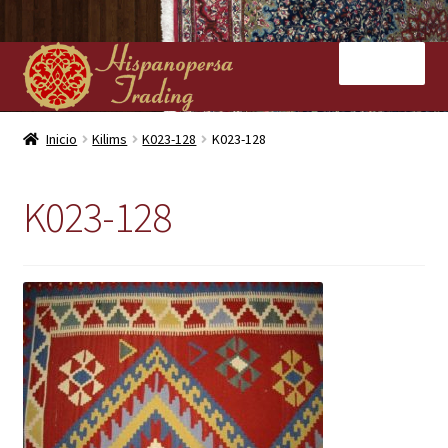
Ir
Ir
Menú
a
al
la
contenido
navegación
Inicio
Inicio
Kilims
K023-128
K023-128
Nuestras tiendas
K023-128
Alfombras
Kilims
Contacto