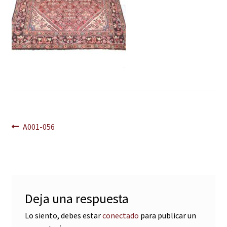
Navegación
Anterior:
A001-056
de
entradas
Deja una respuesta
Lo siento, debes estar
conectado
para publicar un