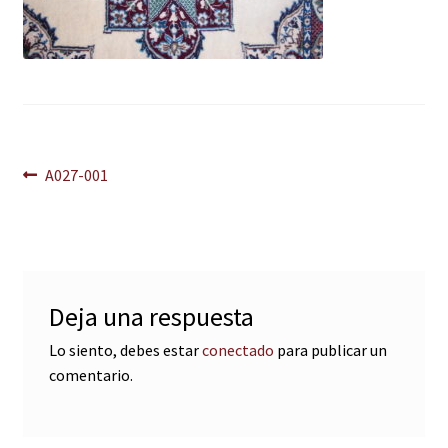
Navegación
Anterior:
A027-001
de
entradas
Deja una respuesta
Lo siento, debes estar
conectado
para publicar un
comentario.