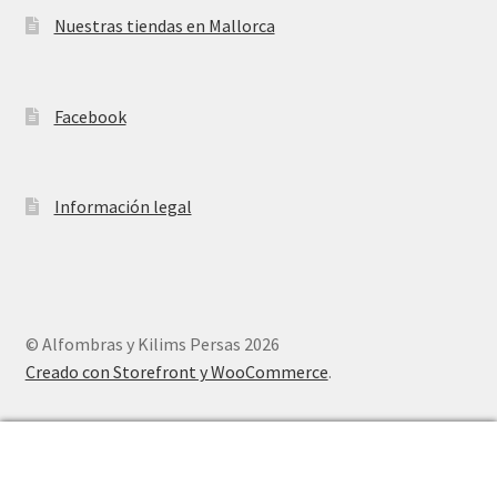
Nuestras tiendas en Mallorca
Facebook
Información legal
© Alfombras y Kilims Persas 2026
Creado con Storefront y WooCommerce
.
0
Buscar
Buscar