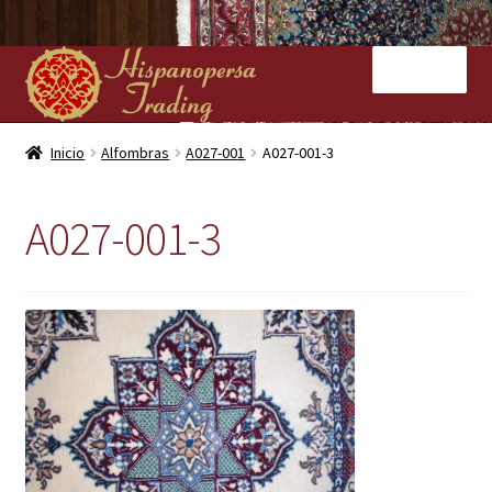
Ir
Ir
Menú
a
al
la
contenido
navegación
Inicio
Inicio
Alfombras
A027-001
A027-001-3
Nuestras tiendas
A027-001-3
Alfombras
Kilims
Contacto