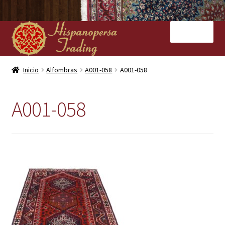
Ir
Ir
Menú
a
al
la
contenido
navegación
Inicio
Inicio
Alfombras
A001-058
A001-058
Nuestras tiendas
A001-058
Alfombras
Kilims
Contacto