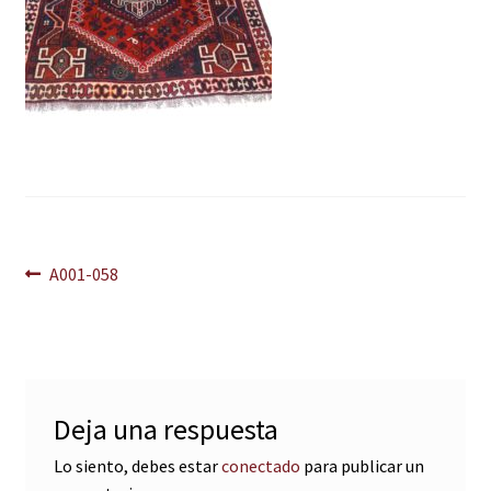
Navegación
Anterior:
A001-058
de
entradas
Deja una respuesta
Lo siento, debes estar
conectado
para publicar un