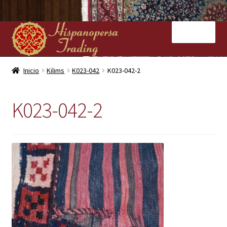
Ir
Ir
Menú
a
al
la
contenido
navegación
Inicio
Inicio
Kilims
K023-042
K023-042-2
Nuestras tiendas
K023-042-2
Alfombras
Kilims
Contacto