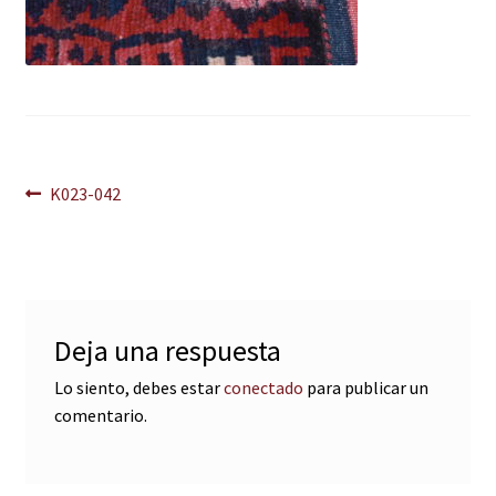
Navegación
Anterior:
K023-042
de
entradas
Deja una respuesta
Lo siento, debes estar
conectado
para publicar un
comentario.