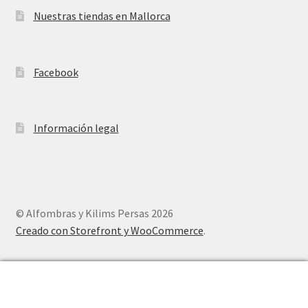
Nuestras tiendas en Mallorca
Facebook
Información legal
© Alfombras y Kilims Persas 2026
Creado con Storefront y WooCommerce
.
0
Buscar
Buscar