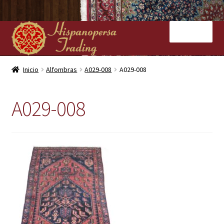
Ir
Ir
Menú
a
al
la
contenido
navegación
Inicio
Inicio
Alfombras
A029-008
A029-008
Nuestras tiendas
A029-008
Alfombras
Kilims
Contacto