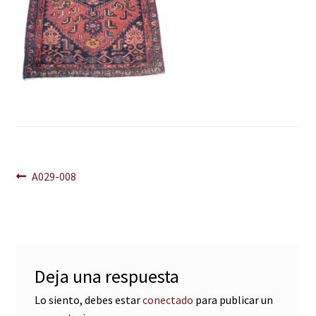
Navegación
Anterior:
A029-008
de
entradas
Deja una respuesta
Lo siento, debes estar
conectado
para publicar un