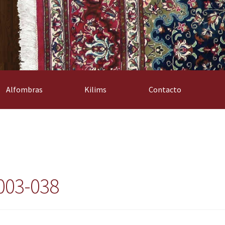
Alfombras
Kilims
Contacto
003-038