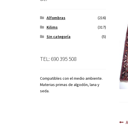
Alfombras
(216)
Kilims
(317)
Sin categoría
(5)
TEL: 690 395 508
Compatibles con el medio ambiente.
Materias primas de algodón, lana y
seda.
Na
A