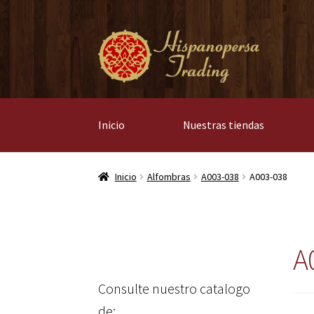
Ir
Ir
a
al
la
contenido
navegación
Inicio
Nuestras tiendas
Inicio
Alfombras
A003-038
A003-038
A
Consulte nuestro catalogo
de: