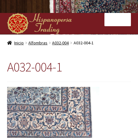
Ir
Ir
Menú
a
al
la
contenido
navegación
Inicio
Inicio
Alfombras
A032-004
A032-004-1
Nuestras tiendas
A032-004-1
Alfombras
Kilims
Contacto