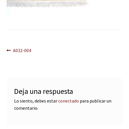
Navegación
Anterior:
A032-004
de
entradas
Deja una respuesta
Lo siento, debes estar
conectado
para publicar un
comentario.