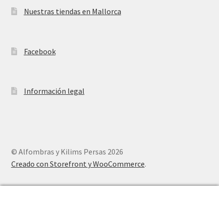
Nuestras tiendas en Mallorca
Facebook
Información legal
© Alfombras y Kilims Persas 2026
Creado con Storefront y WooCommerce
.
0
Buscar
Buscar