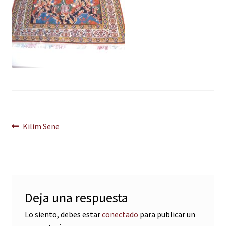
Navegación
Anterior:
Kilim Sene
de
entradas
Deja una respuesta
Lo siento, debes estar
conectado
para publicar un