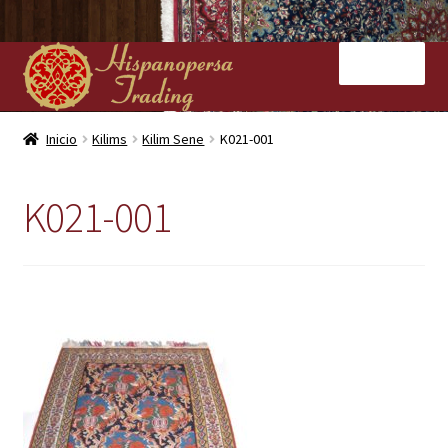
Ir
Ir
Menú
a
al
la
contenido
navegación
Inicio
Inicio
Kilims
Kilim Sene
K021-001
Nuestras tiendas
K021-001
Alfombras
Kilims
Contacto