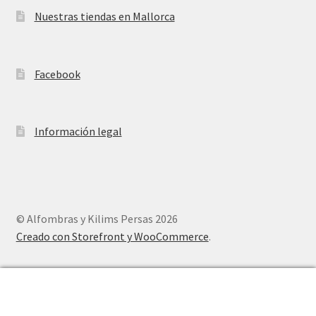
Nuestras tiendas en Mallorca
Facebook
Información legal
© Alfombras y Kilims Persas 2026
Creado con Storefront y WooCommerce
.
0
Buscar
Buscar