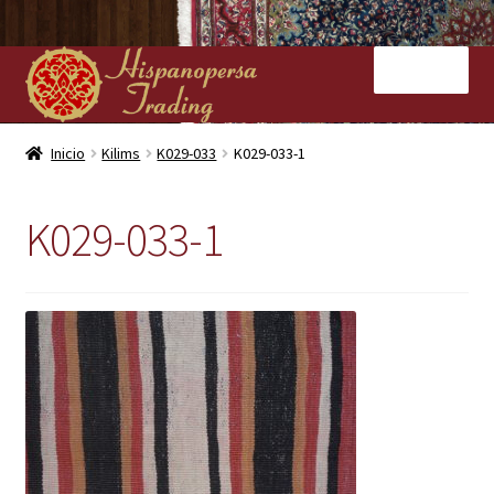
Ir
Ir
Menú
a
al
la
contenido
navegación
Inicio
Inicio
Kilims
K029-033
K029-033-1
Nuestras tiendas
K029-033-1
Alfombras
Kilims
Contacto