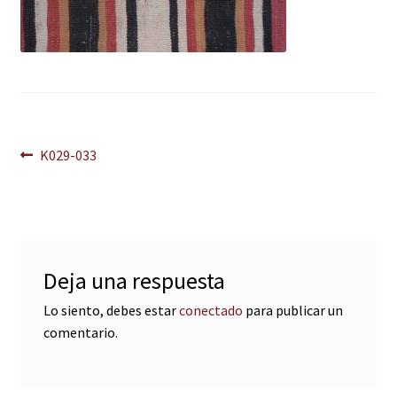
Navegación
Anterior:
K029-033
de
entradas
Deja una respuesta
Lo siento, debes estar
conectado
para publicar un
comentario.