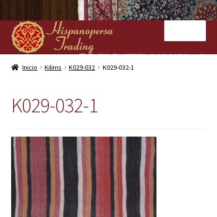
Ir
Ir
Menú
a
al
la
contenido
navegación
Inicio
Inicio
Kilims
K029-032
K029-032-1
Nuestras tiendas
K029-032-1
Alfombras
Kilims
Contacto