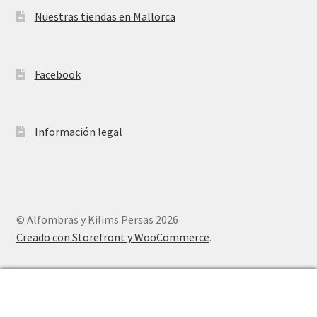
Nuestras tiendas en Mallorca
Facebook
Información legal
© Alfombras y Kilims Persas 2026
Creado con Storefront y WooCommerce
.
0
Buscar
Buscar