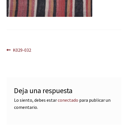
Navegación
Anterior:
K029-032
de
entradas
Deja una respuesta
Lo siento, debes estar
conectado
para publicar un
comentario.